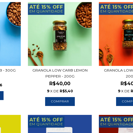
ATÉ 15% OFF
ATÉ 15% OF
EM QUANTIDADE
EM QUANTIDAD
 - 300G
GRANOLA LOW CARB LEMON
GRANOLA LOW 
PEPPER - 200G
20
R$40,00
R$40
66
9
X DE
R$5,40
9
X DE
R
ATÉ 15% OFF
ATÉ 15% OF
EM QUANTIDADE
EM QUANTIDAD