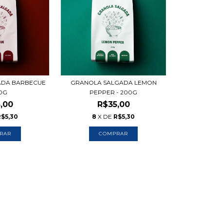
ADA BARBECUE
GRANOLA SALGADA LEMON
00G
PEPPER - 200G
,00
R$35,00
R$5,30
8
X DE
R$5,30