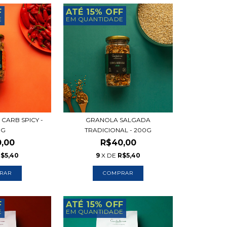
F
ATÉ 15% OFF
E
EM QUANTIDADE
CARB SPICY -
GRANOLA SALGADA
0G
TRADICIONAL - 200G
,00
R$40,00
$5,40
9
X DE
R$5,40
F
ATÉ 15% OFF
E
EM QUANTIDADE