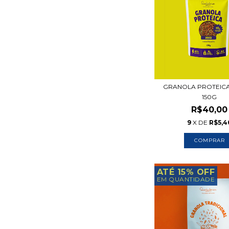
GRANOLA PROTEICA
150G
R$40,00
9
X DE
R$5,4
ATÉ 15% OFF
EM QUANTIDADE