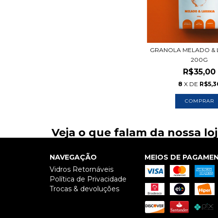
GRANOLA MELADO & 
200G
R$35,00
8
X DE
R$5,3
Veja o que falam da nossa lo
NAVEGAÇÃO
MEIOS DE PAGAME
Vidros Retornáveis
Política de Privacidade
Trocas & devoluções