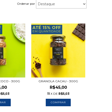
Ordenar por
F
ATÉ 15% OFF
E
EM QUANTIDADE
COCO - 300G
GRANOLA CACAU - 300G
,00
R$45,00
R$5,03
11
X DE
R$5,03