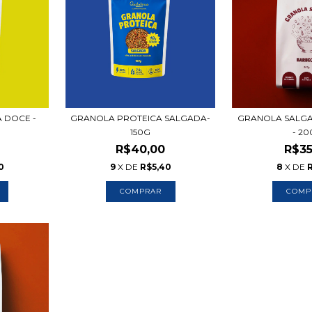
 DOCE -
GRANOLA PROTEICA SALGADA-
GRANOLA SALG
150G
- 2
R$40,00
R$35
0
9
X DE
R$5,40
8
X DE