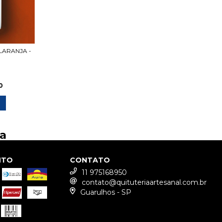
LARANJA -
0
ja
NTO
CONTATO
11 975168950
contato@quituteriaartesanal.com.br
Guarulhos - SP